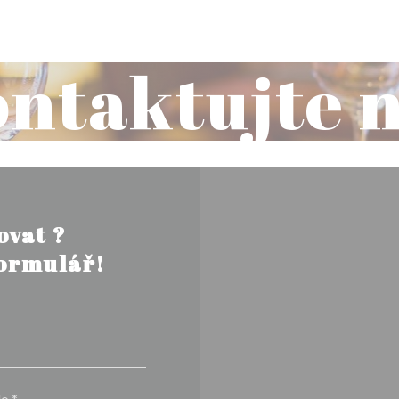
ntaktujte 
ovat ?
formulář!