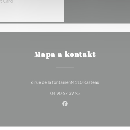
it Card
Mapa a kontakt
((otevře se v n
6 rue de la fontaine 84110 Rasteau
04 90 67 39 95
Facebook ((otevře se v nové