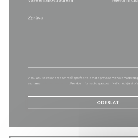
V souladu se zákonem o ochraně spotřebitele máte právo odmítnout marketingo
seznamu:
robinsonseznam.cz
. Pro více informací o zpracování vašich údajů si p
údajů
.