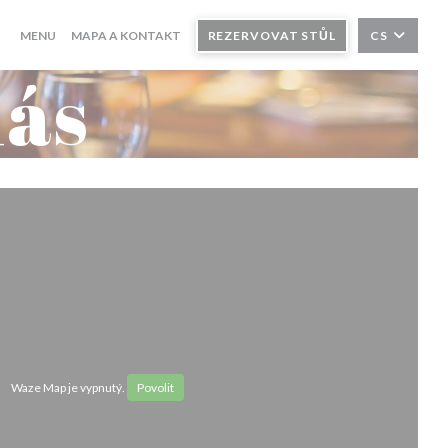
MENU
MAPA A KONTAKT
REZERVOVAT STŮL
CS
nás
Waze Map je vypnutý.
Povolit