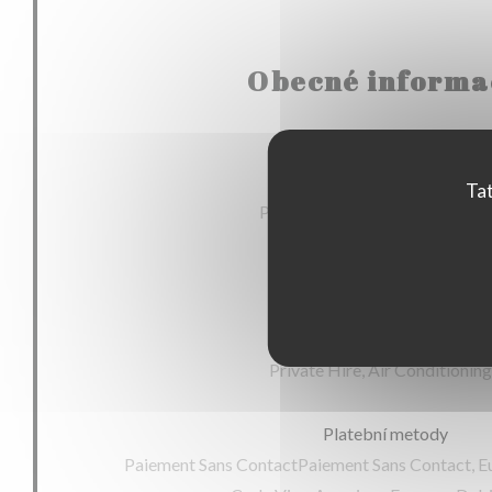
Obecné informa
Kuchyně
Tat
Produits de saison, , fresh prod
Typ podniku
Služby
Private Hire, Air Conditioning,
Platební metody
Paiement Sans ContactPaiement Sans Contact, E