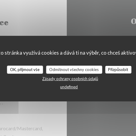
O
ce
o stránka využívá cookies a dává ti na výběr, co chceš aktiv
Pon
-
Ned
uct
OK, přijmout vše
Odmítnout všechny cookies
Přizpůsobit
Zásady ochrany osobních údajů
undefined
 ,
urocard/Mastercard,