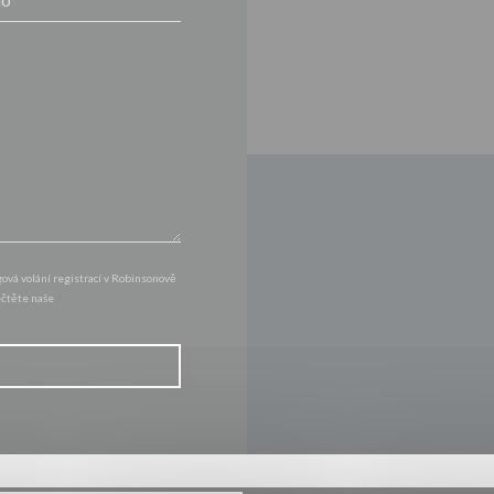
vá volání registrací v Robinsonově
řečtěte naše
zásady ochrany osobních