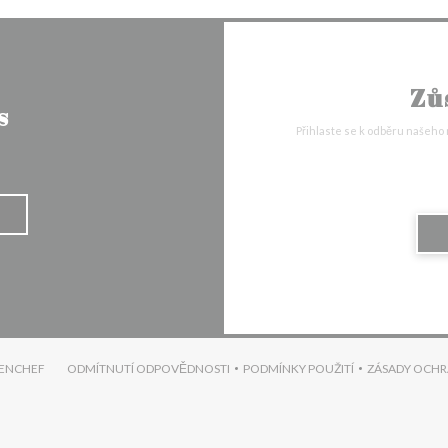
Zů
s
Přihlaste se k odběru našeho
((OTEVŘE SE V NOVÉM OKNĚ))
ENCHEF
ODMÍTNUTÍ ODPOVĚDNOSTI
PODMÍNKY POUŽITÍ
ZÁSADY OCHR
((OTEVŘE SE V NOVÉM OKNĚ))
((OTEVŘE SE V NOVÉM O